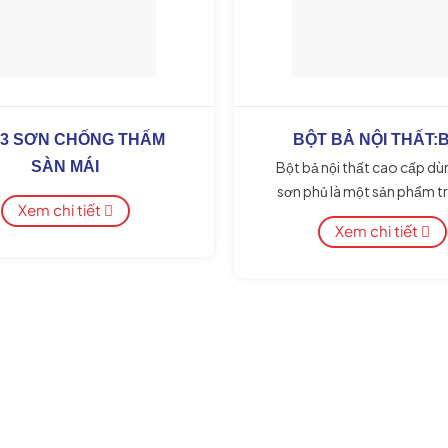
03 SƠN CHỐNG THẤM
BỘT BẢ NỘI THẤT:
SÀN MÁI
Bột bả nội thất cao cấp d
sơn phủ là một sản phẩm t
Xem chi tiết
gốc coment chuyên dùng l
Xem chi tiết
phủ hoàn thiện cuối cùng ch
bê tông hay vữa trát trong 
khi sơn nhằm tạo bề mặt ph
màng, chống thấm tốt. HƯỚNG DẪN
SỬ DỤNG: * Đảm bảo bề mặ
khi bả phải thật sạch, không
lõm và có độ ẩm bề mặt kh
22% đến 28%. * Tỷ lệ pha
bột/nước sắp xỉ 1/3 (khoảng