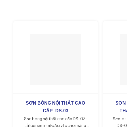
SƠN BÓNG NỘI THẤT CAO
SƠN 
CẤP: DS-03
TH
Sơn bóng nội thất cao cấp DS-03:
Sơn lót
Là loại sơn nước Acrylic cho màng
DS-02