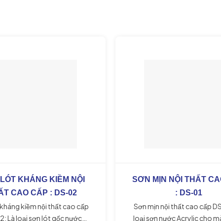
nước sạch cho 1 bao 40kg).
tử từ bột vào nước đê tránh 
* Sau khi đã trộn bột thành
nhão đồng nhất thi nên ch
5 phút cho hoa chất phát 
dụng. Sau đó trộn lại lần nữa
công. * Không nên thi công
(mastic) dày quá 3 mm. BẢO
Đề nơi khô ráo, không xếp c
quá 10 bao. Đọc kỹ thông số
và hướng dẫn sử dụng trư
dùng.
LÓT KHÁNG KIỀM NỘI
SƠN MỊN NỘI THẤT C
ẤT CAO CẤP : DS-02
: DS-01
 kháng kiềm nội thất cao cấp
Sơn mịn nội thất cao cấp D
: Là loại sơn lót gốc nước
loại sơn nước Acrylic cho 