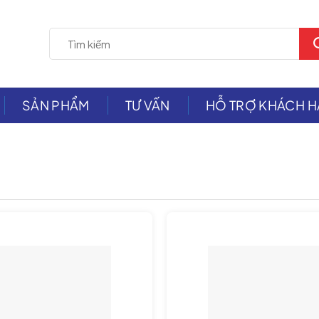
SẢN PHẨM
TƯ VẤN
HỖ TRỢ KHÁCH 