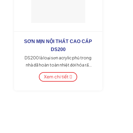
pha loãng với nước sạch 3% Thời
Pha lo
gian khô: Khô bề mặt: 35 – 55 phút
Lớp 1 p
tuỳ thời tiết – Thời gian khô toàn bộ:
Lớp 2 
2 – 2 giờ 45 phút Hệ thống sơn
Thời gi
phút t
toàn bộ: 
SƠN MỊN NỘI THẤT CAO CẤP
DS200
DS200 là loại sơn acrylic phủ trong
nhà đã hoàn toàn nhiệt đới hóa rất
phù hợp với khí hậu Việt Nam. Có thể
Xem chi tiết
lăn lên mọi bề mặt của tường xây
dựng, có độ phủ cao (15m2/lít) màu
sắc phong phú, chất lượng ổn định,
dễ thi công, khô nhanh, bề mặt mịn
màng, chống nấm mốc tốt. Thể tích:
24kg/thùng/18L
ĐẶC TÍNH NỔI BẬT
Loại sơn: Phủ hoàn thiện Màu sắc:
Theo quạt màu và bảng màu Độ phủ